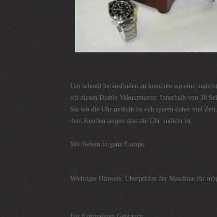
Um schnell herausfinden zu kommen wo eine undicht
ich diesen Diablo Vakuumtester. Innerhalb von 30 S
Sie wo die Uhr undicht ist och sparen daher viel Zei
dem Kunden zeigen dass die Uhr undicht ist.
Wir liefern in ganz Europa.
Wichtiger Hinweis: Überprüfen der Maschine für mög
Für Erstmaligen Gebrauch