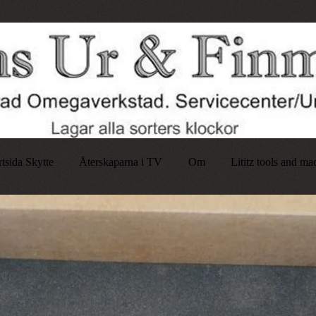
rtsida Skytte
Återskaparna i TV
Om
Lititz tools and ma