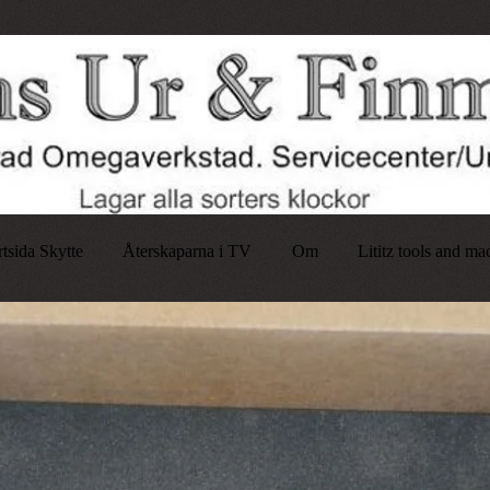
rtsida Skytte
Återskaparna i TV
Om
Lititz tools and ma