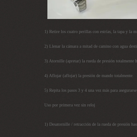
1) Retire los cuatro perillas con estrías, la tapa y la mi
2) Llenar la cámara a mitad de camino con agua desti
3) Atornille (apretar) la rueda de presión totalmente h
4) Aflojar (aflojar) la presión de mando totalmente.
5) Repita los pasos 3 y 4 una vez más para asegurarse
Uso por primera vez sin reloj
1) Desatornille / retracción de la rueda de presión ha