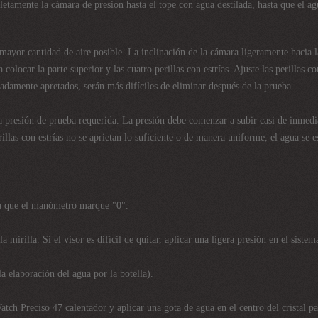
letamente la cámara de presión hasta el tope con agua destilada, hasta que el a
 mayor cantidad de aire posible. La inclinación de la cámara ligeramente hacia la
 colocar la parte superior y las cuatro perillas con estrías. Ajuste las perillas
adamente apretados, serán más difíciles de eliminar después de la prueba
 la presión de prueba requerida. La presión debe comenzar a subir casi de inmedi
illas con estrías no se aprietan lo suficiente o de manera uniforme, el agua se e
sta que el manómetro marque "0".
y la mirilla. Si el visor es difícil de quitar, aplicar una ligera presión en el sist
a elaboración del agua por la botella).
atch Preciso 47 calentador y aplicar una gota de agua en el centro del cristal p