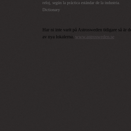
reloj, según la práctica estándar de la industria.
Dictionary
Har ni inte varit på Astrosweden tidigare så är 
av nya lokalerna.
www.astrosweden.se