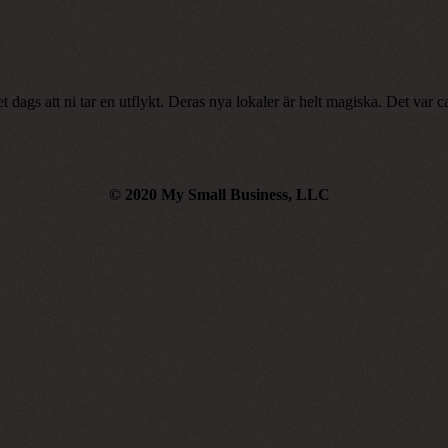
det dags att ni tar en utflykt. Deras nya lokaler är helt magiska. Det va
© 2020 My Small Business, LLC