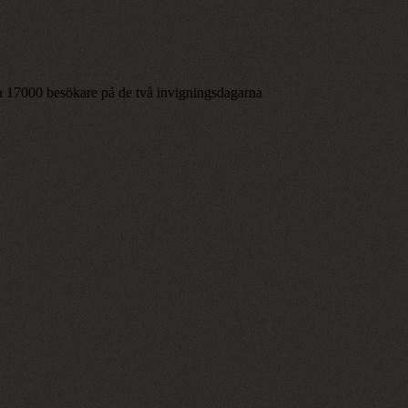
r ca 17000 besökare på de två invigningsdagarna