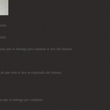
rilla
lada.
asta que se detenga para expulsar el aire del sistema.
 de que todo el aire es expulsado del sistema.
sta que se detenga por completo.