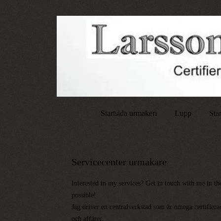
Startsida urmakeri
Lupp
Sta
Servicecenter urmakare
Interested in my services? Get in touch with me in th
possible!
Jag driver en centralverkstad som är omega certifierad
och affärer.