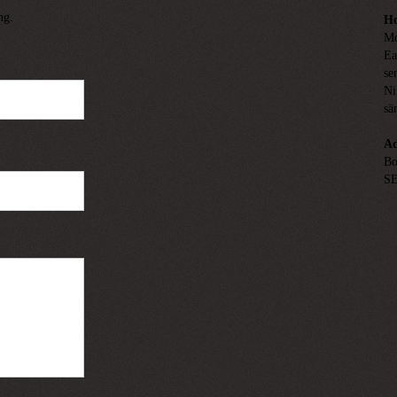
ng.
Ho
Mo
Ea
se
Ni
sä
Ad
Bo
SE