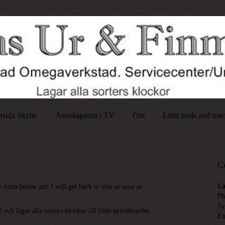
rtsida Skytte
Återskaparna i TV
Om
Lititz tools and ma
C
La
e form below and I will get back to you as soon as
Ph
Te
 och lagar alla sorters klockor till både privatkunder
Em