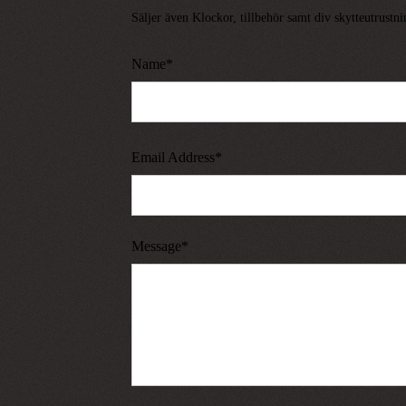
Säljer även Klockor, tillbehör samt div skytteutrustni
Name*
Email Address*
Message*