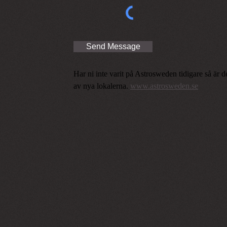
Send Message
Har ni inte varit på Astrosweden tidigare så är 
av nya lokalerna.
www.astrosweden.se