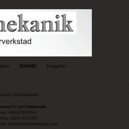
Kontakt
chines
Fotogalleri
ontact Information
rssons Ur och Finmekanik
one: +46(0)708184561
l/Fax:+46(0)14313200
ail:
fredrik@fredrikurmakare.com